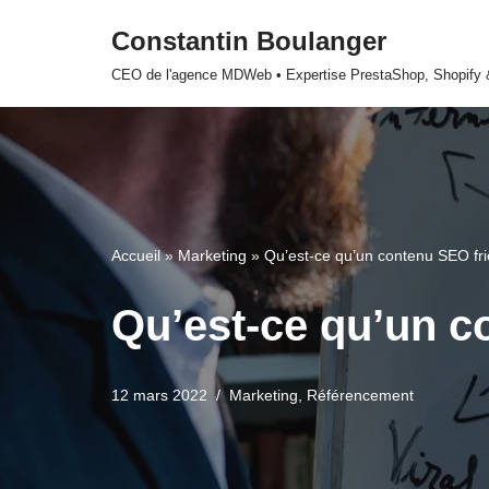
Constantin Boulanger
Aller
CEO de l'agence MDWeb • Expertise PrestaShop, Shopify
au
contenu
Accueil
»
Marketing
»
Qu’est-ce qu’un contenu SEO fri
Qu’est-ce qu’un c
12 mars 2022
Marketing
,
Référencement