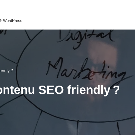
 & WordPress
endly ?
ontenu SEO friendly ?