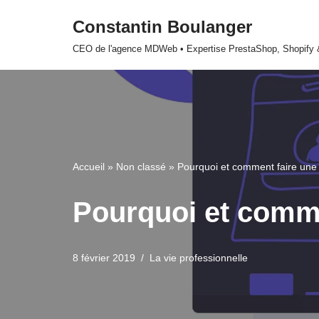
Constantin Boulanger
Aller
CEO de l'agence MDWeb • Expertise PrestaShop, Shopify
au
contenu
Accueil
»
Non classé
»
Pourquoi et comment faire une 
Pourquoi et comme
8 février 2019
La vie professionnelle