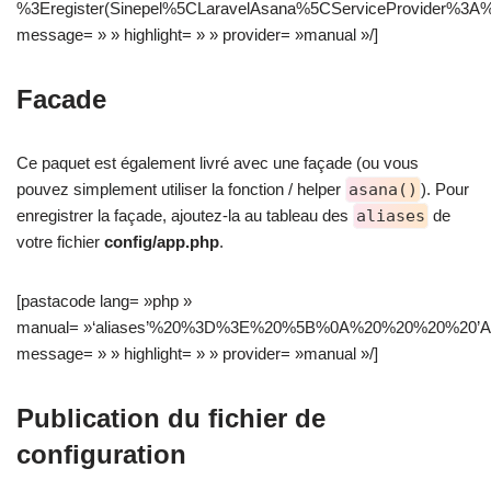
%3Eregister(Sinepel%5CLaravelAsana%5CServiceProvider%3A
message= » » highlight= » » provider= »manual »/]
Facade
Ce paquet est également livré avec une façade (ou vous
pouvez simplement utiliser la fonction / helper
asana()
). Pour
enregistrer la façade, ajoutez-la au tableau des
aliases
de
votre fichier
config/app.php
.
[pastacode lang= »php »
manual= »‘aliases’%20%3D%3E%20%5B%0A%20%20%20%20’A
message= » » highlight= » » provider= »manual »/]
Publication du fichier de
configuration