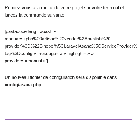
Rendez-vous à la racine de votre projet sur votre terminal et
lancez la commande suivante
[pastacode lang= »bash »
manual= »php%20artisan%20vendor%3Apublish%20–
provider%3D%22Sinepel%5CLaravelAsana%5CServiceProvider
tag%3Dconfig » message= » » highlight= » »
provider= »manual »/]
Un nouveau fichier de configuration sera disponible dans
config/asana.php