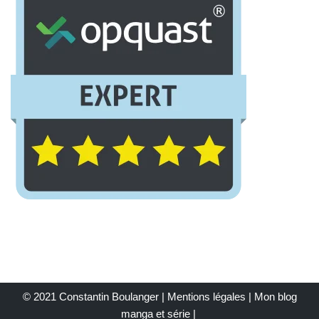
© 2021 Constantin Boulanger |
Mentions légales
| Mon
blog
manga et série
|