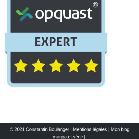
© 2021 Constantin Boulanger |
Mentions légales
| Mon
blog
manga et série
|