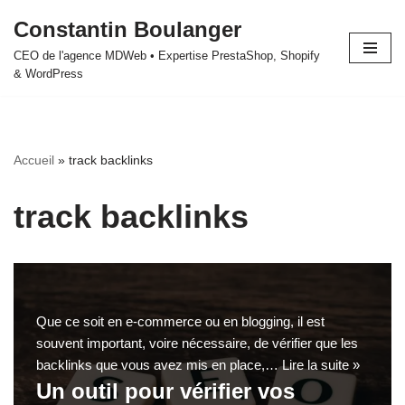
Constantin Boulanger
Aller
CEO de l'agence MDWeb • Expertise PrestaShop, Shopify
au
& WordPress
contenu
Accueil
»
track backlinks
track backlinks
Que ce soit en e-commerce ou en blogging, il est
souvent important, voire nécessaire, de vérifier que les
backlinks que vous avez mis en place,…
Lire la suite »
Un outil pour vérifier vos