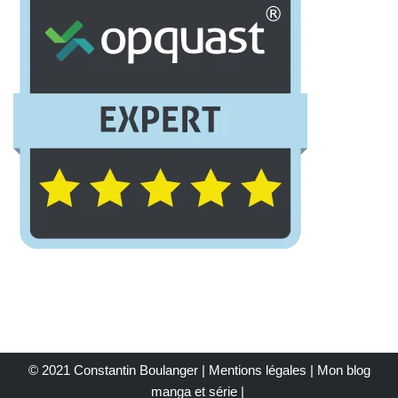
© 2021 Constantin Boulanger |
Mentions légales
| Mon
blog
manga et série
|