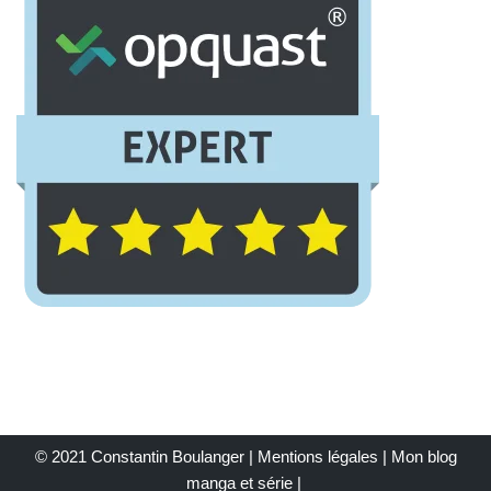
© 2021 Constantin Boulanger |
Mentions légales
| Mon
blog
manga et série
|