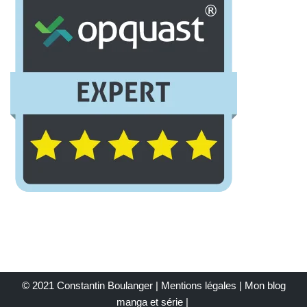
© 2021 Constantin Boulanger |
Mentions légales
| Mon
blog
manga et série
|