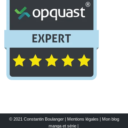
© 2021 Constantin Boulanger |
Mentions légales
| Mon
blog
manga et série
|