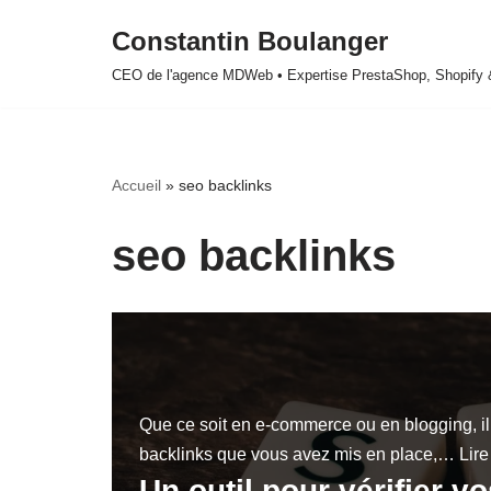
Constantin Boulanger
Aller
CEO de l'agence MDWeb • Expertise PrestaShop, Shopify
au
contenu
Accueil
»
seo backlinks
seo backlinks
Que ce soit en e-commerce ou en blogging, il 
backlinks que vous avez mis en place,…
Lire
Un outil pour vérifier v