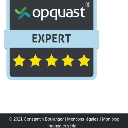
© 2021 Constantin Boulanger |
Mentions légales
| Mon
blog
manga et série
|