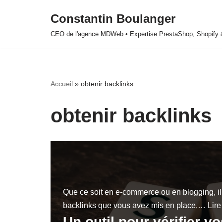
Constantin Boulanger
Aller
CEO de l'agence MDWeb • Expertise PrestaShop, Shopify
au
contenu
Accueil
»
obtenir backlinks
obtenir backlinks
Que ce soit en e-commerce ou en blogging, il 
backlinks que vous avez mis en place,…
Lire
Un outil pour vérifier v