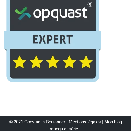
© 2021 Constantin Boulanger |
Mentions légales
| Mon
blog
manga et série
|