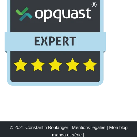
© 2021 Constantin Boulanger |
Mentions légales
| Mon
blog
manga et série
|