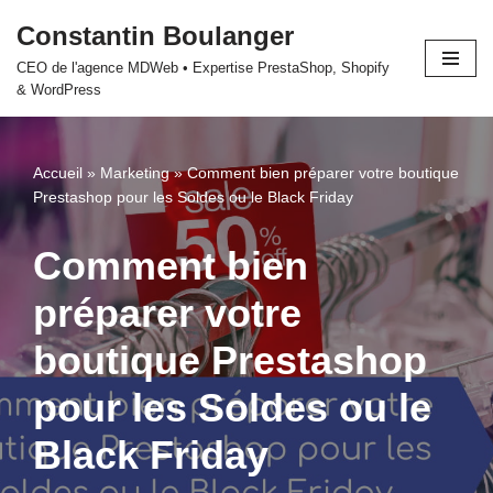
Constantin Boulanger
Aller
CEO de l'agence MDWeb • Expertise PrestaShop, Shopify
au
& WordPress
contenu
Accueil
»
Marketing
»
Comment bien préparer votre boutique
Prestashop pour les Soldes ou le Black Friday
Comment bien
préparer votre
boutique Prestashop
pour les Soldes ou le
Black Friday