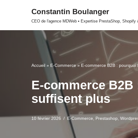
Constantin Boulanger
Aller
CEO de l'agence MDWeb • Expertise PrestaShop, Shopify
au
contenu
Accueil
»
E-Commerce
»
E-commerce B2B : pourquoi les
E-commerce B2B : 
suffisent plus
10 février 2026
E-Commerce
,
Prestashop
,
Wordpre