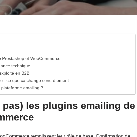
g de Prestashop et WooCommerce
dance technique
exploité en B2B
lle : ce que ça change concrètement
 plateforme emailing ?
t pas) les plugins emailing de
ommerce
ooCommerce remplissent leur rôle de base. Confirmation de