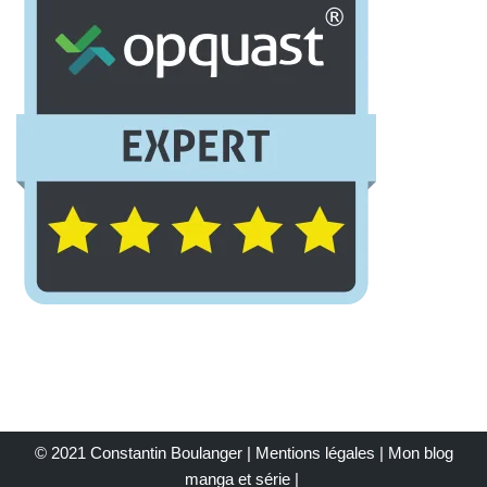
© 2021 Constantin Boulanger |
Mentions légales
| Mon
blog
manga et série
|