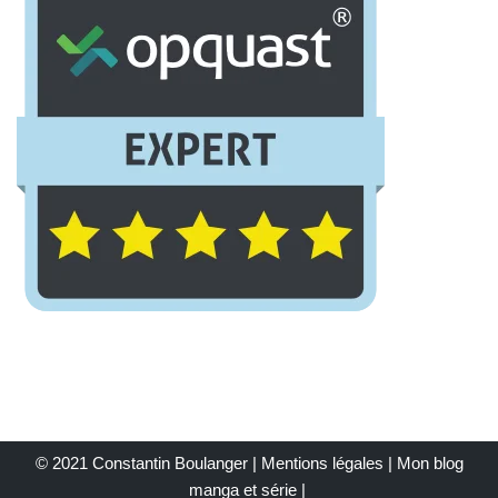
© 2021 Constantin Boulanger |
Mentions légales
| Mon
blog
manga et série
|