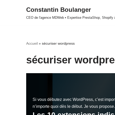
Constantin Boulanger
Aller
CEO de l'agence MDWeb • Expertise PrestaShop, Shopify
au
contenu
Accueil
»
sécuriser wordpress
sécuriser wordpr
Si vous débutez avec WordPress, c’est import
n’importe quoi dès le début. Je vous propo
Les 10 extensions indi