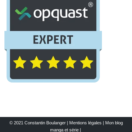
© 2021 Constantin Boulanger |
Mentions légales
| Mon
blog
manga et série
|