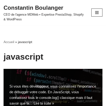
Constantin Boulanger
Aller
CEO de l'agence MDWeb • Expertise PrestaShop, Shopify
au
& WordPress
contenu
Accueil
»
javascript
javascript
Si vous êtes développeur, vous connaissez l’importance
de débugger votre code. En JavaScript, vous
connaissez tous le console.log() classique mais il faut
savoir que la…
Lire la suite »