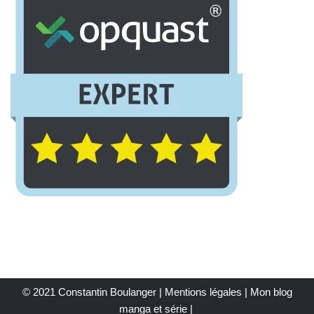
© 2021 Constantin Boulanger |
Mentions légales
| Mon
blog
manga et série
|