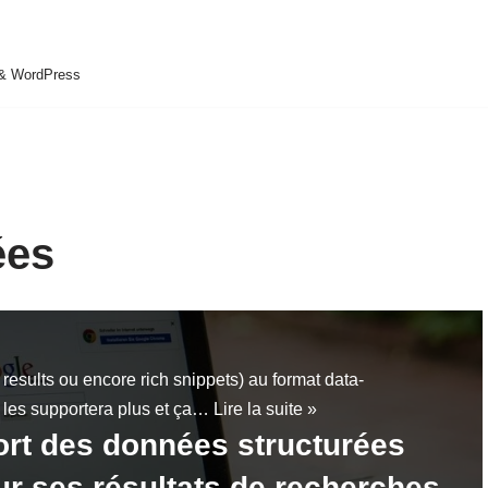
 & WordPress
ées
 results ou encore rich snippets) au format data-
 les supportera plus et ça…
Lire la suite »
ort des données structurées
r ses résultats de recherches