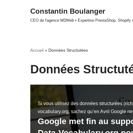
Constantin Boulanger
Aller
CEO de l'agence MDWeb • Expertise PrestaShop, Shopify
au
contenu
Accueil
»
Données Structutées
Données Structut
Si vous utilisez des données structurées (rich
vocabulary.org, sachez qu’en Avril Google ne
Google met fin au supp
Data-Vocabulary.org pou