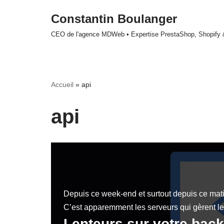
Constantin Boulanger
Aller
CEO de l'agence MDWeb • Expertise PrestaShop, Shopify
au
contenu
Accueil
»
api
api
Depuis ce week-end et surtout depuis ce mat
C’est apparemment les serveurs qui gèrent l
Lenteurs sur votre back