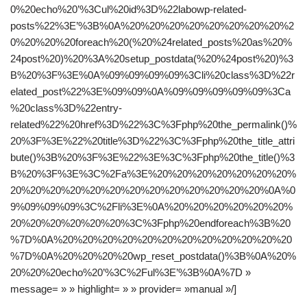
0%20echo%20’%3Cul%20id%3D%22labowp-related-
posts%22%3E’%3B%0A%20%20%20%20%20%20%20%20%2
0%20%20%20foreach%20(%20%24related_posts%20as%20%
24post%20)%20%3A%20setup_postdata(%20%24post%20)%3
B%20%3F%3E%0A%09%09%09%09%3Cli%20class%3D%22r
elated_post%22%3E%09%09%0A%09%09%09%09%09%3Ca
%20class%3D%22entry-
related%22%20href%3D%22%3C%3Fphp%20the_permalink()%
20%3F%3E%22%20title%3D%22%3C%3Fphp%20the_title_attri
bute()%3B%20%3F%3E%22%3E%3C%3Fphp%20the_title()%3
B%20%3F%3E%3C%2Fa%3E%20%20%20%20%20%20%20%
20%20%20%20%20%20%20%20%20%20%20%20%20%0A%0
9%09%09%09%3C%2Fli%3E%0A%20%20%20%20%20%20%
20%20%20%20%20%20%3C%3Fphp%20endforeach%3B%20
%7D%0A%20%20%20%20%20%20%20%20%20%20%20%20
%7D%0A%20%20%20%20wp_reset_postdata()%3B%0A%20%
20%20%20echo%20’%3C%2Ful%3E’%3B%0A%7D »
message= » » highlight= » » provider= »manual »/]