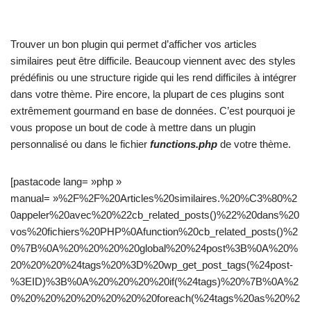
Trouver un bon plugin qui permet d’afficher vos articles
similaires peut être difficile. Beaucoup viennent avec des styles
prédéfinis ou une structure rigide qui les rend difficiles à intégrer
dans votre thème. Pire encore, la plupart de ces plugins sont
extrêmement gourmand en base de données. C’est pourquoi je
vous propose un bout de code à mettre dans un plugin
personnalisé ou dans le fichier
functions.php
de votre thème.
[pastacode lang= »php »
manual= »%2F%2F%20Articles%20similaires.%20%C3%80%2
0appeler%20avec%20%22cb_related_posts()%22%20dans%20
vos%20fichiers%20PHP%0Afunction%20cb_related_posts()%2
0%7B%0A%20%20%20%20global%20%24post%3B%0A%20%
20%20%20%24tags%20%3D%20wp_get_post_tags(%24post-
%3EID)%3B%0A%20%20%20%20if(%24tags)%20%7B%0A%2
0%20%20%20%20%20%20%20foreach(%24tags%20as%20%2